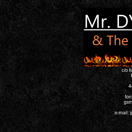
c/o 
4
fon
gsm
e-mail: